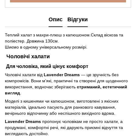
Опис
Відгуки
Теплий халат з махри-плюш з капюшоном.Склад віскоза та
поліестер. Довжина 130см.
Шиємо в одному універсальному розмірі.
Чоловічі халати
Для чоловіка, який цінує комфорт
Чоловічі халати від
Lavender Dreams
— це зручність без
компромісів. Вони м’які, практичні та створені для щоденного
використання, водночас зберігають
стриманий, естетичний
вигляд
.
Моделі з кишенями чи капюшоном, виготовлені з якісних
матеріалів, ідеально пасують для ранкового кавування,
вечірнього відпочинку або неспішного вихідного вдома.
Lavender Dreams
пропонує чоловікам не просто халати, а
продумані, комфортні речі, які дарують приємні відчуття та
виглядають достойно.