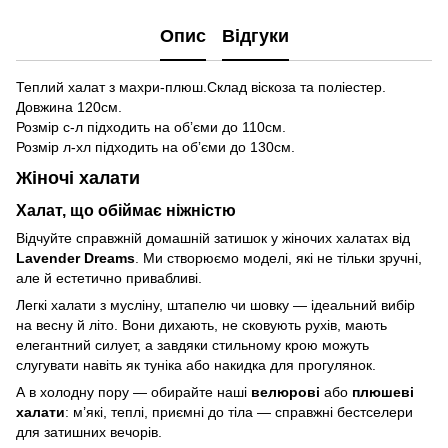
Опис
Відгуки
Теплий халат з махри-плюш.Склад віскоза та поліестер.
Довжина 120см.
Розмір с-л підходить на обʼєми до 110см.
Розмір л-хл підходить на обʼєми до 130см.
Жіночі халати
Халат, що обіймає ніжністю
Відчуйте справжній домашній затишок у жіночих халатах від
Lavender Dreams
. Ми створюємо моделі, які не тільки зручні,
але й естетично привабливі.
Легкі халати з мусліну, штапелю чи шовку — ідеальний вибір
на весну й літо. Вони дихають, не сковують рухів, мають
елегантний силует, а завдяки стильному крою можуть
слугувати навіть як туніка або накидка для прогулянок.
А в холодну пору — обирайте наші
велюрові
або
плюшеві
халати
: м’які, теплі, приємні до тіла — справжні бестселери
для затишних вечорів.