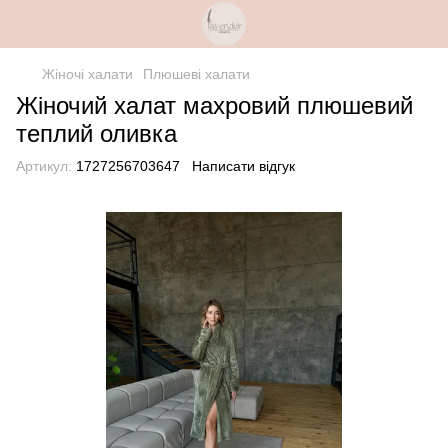
Жіночі халати
Плюшеві халати
Жіночий халат махровий плюшевий
теплий оливка
Артикул:
1727256703647
Написати відгук