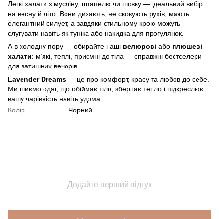
Легкі халати з мусліну, штапелю чи шовку — ідеальний вибір
на весну й літо. Вони дихають, не сковують рухів, мають
елегантний силует, а завдяки стильному крою можуть
слугувати навіть як туніка або накидка для прогулянок.
А в холодну пору — обирайте наші
велюрові
або
плюшеві
халати
: м’які, теплі, приємні до тіла — справжні бестселери
для затишних вечорів.
Lavender Dreams
— це про комфорт, красу та любов до себе.
Ми шиємо одяг, що обіймає тіло, зберігає тепло і підкреслює
вашу чарівність навіть удома.
Колір
Чорний
Додайте перший відгук