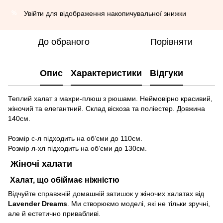
Увійти
для відображення накопичувальної знижки
%
До обраного
Порівняти
Опис
Характеристики
Відгуки
Теплий халат з махри-плюш з рюшами. Неймовірно красивий,
жіночий та елегантний. Склад віскоза та поліестер. Довжина
140см.
Розмір с-л підходить на обʼєми до 110см.
Розмір л-хл підходить на обʼєми до 130см.
Жіночі халати
Халат, що обіймає ніжністю
Відчуйте справжній домашній затишок у жіночих халатах від
Lavender Dreams
. Ми створюємо моделі, які не тільки зручні,
але й естетично привабливі.