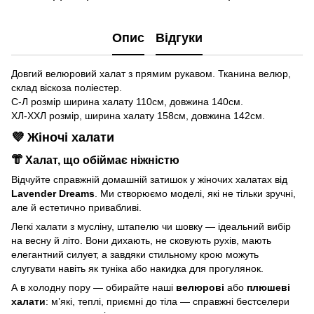
Опис
Відгуки
Довгий велюровий халат з прямим рукавом. Тканина велюр,
склад віскоза поліестер.
С-Л розмір ширина халату 110см, довжина 140см.
ХЛ-ХХЛ розмір, ширина халату 158см, довжина 142см.
💜 Жіночі халати
👘 Халат, що обіймає ніжністю
Відчуйте справжній домашній затишок у жіночих халатах від
Lavender Dreams
. Ми створюємо моделі, які не тільки зручні,
але й естетично привабливі.
Легкі халати з мусліну, штапелю чи шовку — ідеальний вибір
на весну й літо. Вони дихають, не сковують рухів, мають
елегантний силует, а завдяки стильному крою можуть
слугувати навіть як туніка або накидка для прогулянок.
А в холодну пору — обирайте наші
велюрові
або
плюшеві
халати
: м’які, теплі, приємні до тіла — справжні бестселери