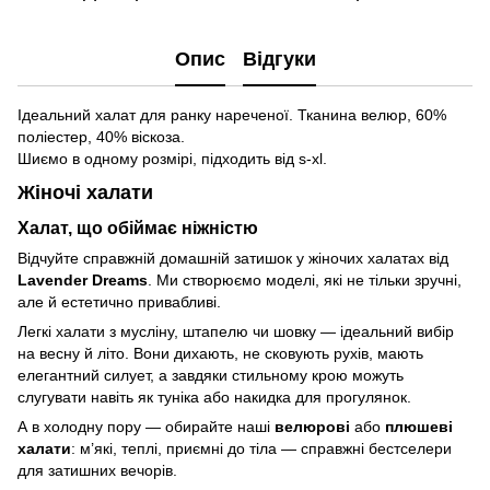
Опис
Відгуки
Ідеальний халат для ранку нареченої. Тканина велюр, 60%
поліестер, 40% віскоза.
Шиємо в одному розмірі, підходить від s-xl.
Жіночі халати
Халат, що обіймає ніжністю
Відчуйте справжній домашній затишок у жіночих халатах від
Lavender Dreams
. Ми створюємо моделі, які не тільки зручні,
але й естетично привабливі.
Легкі халати з мусліну, штапелю чи шовку — ідеальний вибір
на весну й літо. Вони дихають, не сковують рухів, мають
елегантний силует, а завдяки стильному крою можуть
слугувати навіть як туніка або накидка для прогулянок.
А в холодну пору — обирайте наші
велюрові
або
плюшеві
халати
: м’які, теплі, приємні до тіла — справжні бестселери
для затишних вечорів.