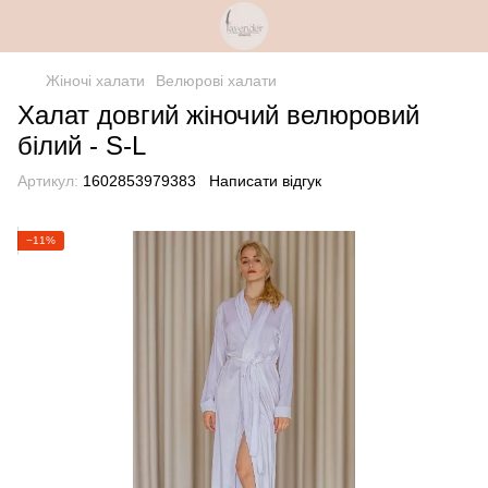
Жіночі халати
Велюрові халати
Халат довгий жіночий велюровий
білий - S-L
Артикул:
1602853979383
Написати відгук
−11%